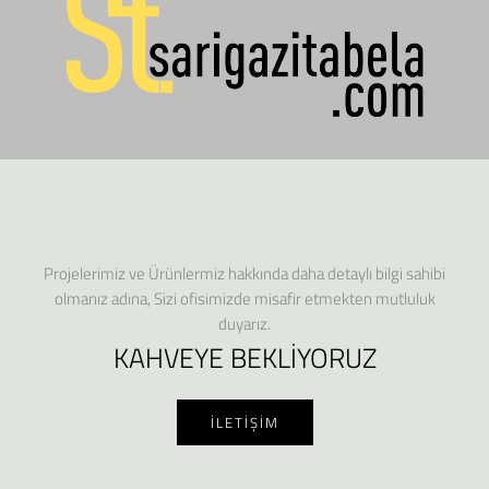
Projelerimiz ve Ürünlermiz hakkında daha detaylı bilgi sahibi
olmanız adına, Sizi ofisimizde misafir etmekten mutluluk
duyarız.
KAHVEYE BEKLİYORUZ
İLETİŞİM